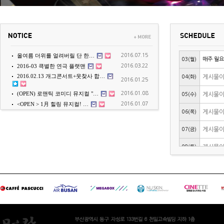
2016.07.15
올여름 더위를 얼려버릴 단 한…
03(월)
매주 월요
2016.03.22
2016-03 큭별한 연극 플랫맨
2016.02.13 개그콘서트+웃찾사 합…
04(화)
게시물이
2016.01.25
2016.01.08
(OPEN) 로맨틱 코미디 뮤지컬 "…
05(수)
게시물이
2016.01.07
<OPEN > 1月 힐링 뮤지컬! …
06(목)
게시물이
07(금)
게시물이
08(토)
게시물이
09(일)
게시물이