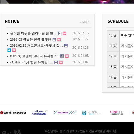
2016.07.15
올여름 더위를 얼려버릴 단 한…
10(월)
매주 월요
2016.03.22
2016-03 큭별한 연극 플랫맨
2016.02.13 개그콘서트+웃찾사 합…
11(화)
게시물이
2016.01.25
2016.01.08
(OPEN) 로맨틱 코미디 뮤지컬 "…
12(수)
게시물이
2016.01.07
<OPEN > 1月 힐링 뮤지컬! …
13(목)
게시물이
14(금)
게시물이
15(토)
게시물이
16(일)
게시물이