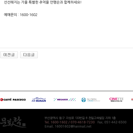
선선해지는 가을 특별한 추억을 언행순과 함께하세요!
예매문의 : 1600-1602
대
출
후
기
미
프
진
복
용
후
기
북