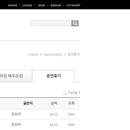
Home
>
community
>
공연후기
Total 7
글쓴이
날짜
조회
문화락
04-15
5402
문화락
04-15
5585