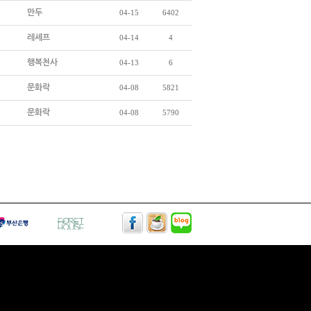
만두
04-15
6402
레셰프
04-14
4
행복천사
04-13
6
문화락
04-08
5821
문화락
04-08
5790