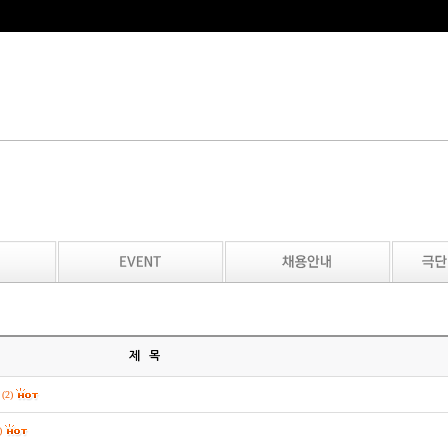
제 목
(2)
)