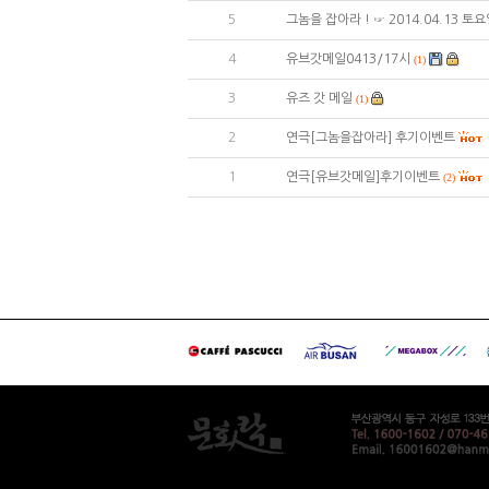
5
그놈을 잡아라 ! ☞ 2014.04.13 토
4
유브갓메일0413/17시
(1)
3
유즈 갓 메일
(1)
2
연극[그놈을잡아라] 후기이벤트
1
연극[유브갓메일]후기이벤트
(2)
대
출
후
기
미
프
진
복
용
후
기
북