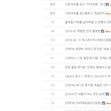
공지
가온아트홀 공식 "카카오톡" 안내
공지
가온아트홀 공식블로그 개설안내
45
올여름 더위를 얼려버릴 단 한통의 전
44
2016-03 큭별한 연극 플랫맨
43
2016.02.13 개그콘서트+웃찾사 
42
(OPEN) 로맨틱 코미디 뮤지컬 "오늘
41
<OPEN > 1月 힐링 뮤지컬! 언제는
40
강추 힐링 뮤지컬 '언제는 행복하지 않
39
(open) 공지, * 웃찾사 concert in
38
[OPEN] 오디션 뮤지컬 ‘오늘은 내가 
37
[EVENT]‘10월의 어느 멋진 날에’
36
[OPEN] 러브액츄얼리2(창원)