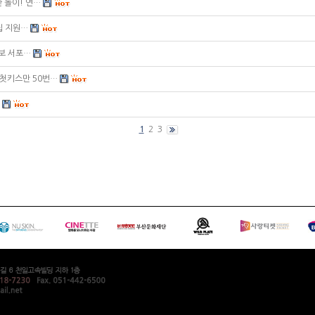
한 놀이! 연…
모집 지원…
보 서포…
 "첫키스만 50번…
1
2
3