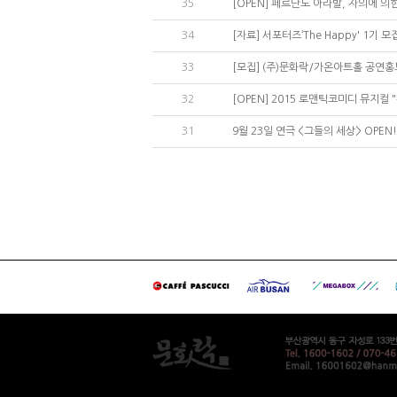
35
[OPEN] 페르난도 아라발, 자의에 의
34
[자료] 서포터즈‘The Happy' 1기 
33
[모집] (주)문화락/가온아트홀 공연홍
32
[OPEN] 2015 로맨틱코미디 뮤지컬
31
9월 23일 연극 <그들의 세상> OPEN!
대
출
후
기
미
프
진
복
용
후
기
북