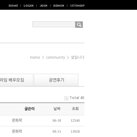
Home
>
community
>
알립니다
Total 45
글쓴이
날짜
조회
문화락
06-18
12540
문화락
09-11
13928