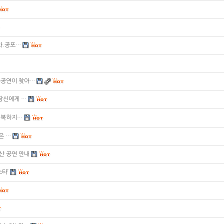
화.공포…
합동공연이 찾아…
 당신에게 …
 행복하지…
은 …
 부산 공연 안내
스타’