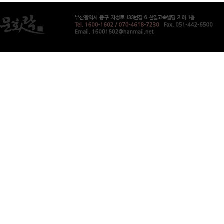
프
진
복
용
후
기
북
토
끼
비
아
몰
비
아
센
터
만
남
사
이
트
순
위
캔
디
약
국
평
택
비
아
코
리
아
e
뉴